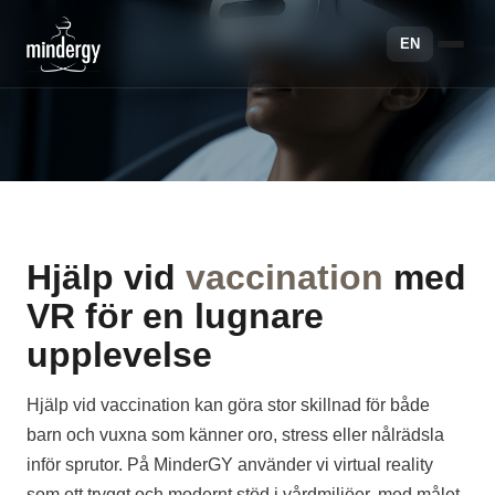
EN
Hjälp vid
vaccination
med
VR för en lugnare
upplevelse
Hjälp vid vaccination kan göra stor skillnad för både
barn och vuxna som känner oro, stress eller nålrädsla
inför sprutor. På MinderGY använder vi virtual reality
som ett tryggt och modernt stöd i vårdmiljöer, med målet