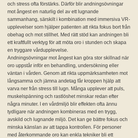
och stress ofta förstärks. Därför blir andningsövningar
mot ångest en naturlig del av ett lugnande
sammanhang, särskilt i kombination med immersiva VR-
upplevelser som hjälper patienten att rikta fokus bort från
obehag och mot stillhet. Med rätt stöd kan andningen bli
ett kraftfullt verktyg för att möta oro i stunden och skapa
en tryggare vårdupplevelse.
Andningsövningar mot ångest kan göra stor skillnad när
oro uppstår inför en behandling, undersökning eller
väntan i vården. Genom att rikta uppmärksamheten mot
långsamma och jämna andetag får kroppen hjälp att
varva ner från stress till lugn. Många upplever att puls,
muskelspänning och rastlöshet minskar redan efter
några minuter. I en vårdmiljö blir effekten ofta ännu
tydligare när andningen kombineras med en trygg,
avskild och lugnande miljö. Det kan ge bättre fokus och
minska känslan av att tappa kontrollen. För personer
med återkommande oro kan enkla tekniker bli ett